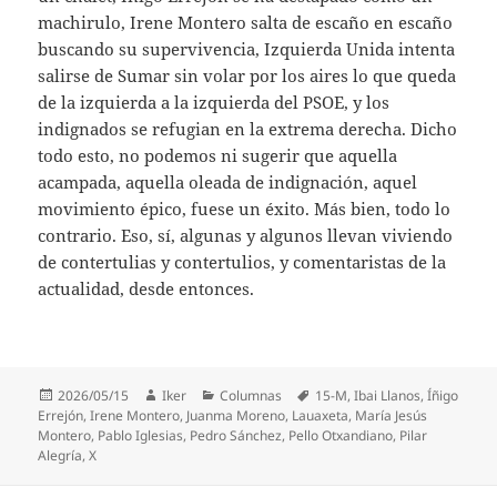
machirulo, Irene Montero salta de escaño en escaño
buscando su supervivencia, Izquierda Unida intenta
salirse de Sumar sin volar por los aires lo que queda
de la izquierda a la izquierda del PSOE, y los
indignados se refugian en la extrema derecha. Dicho
todo esto, no podemos ni sugerir que aquella
acampada, aquella oleada de indignación, aquel
movimiento épico, fuese un éxito. Más bien, todo lo
contrario. Eso, sí, algunas y algunos llevan viviendo
de contertulias y contertulios, y comentaristas de la
actualidad, desde entonces.
Publicado
Autor
Categorías
Etiquetas
2026/05/15
Iker
Columnas
15-M
,
Ibai Llanos
,
Íñigo
el
Errejón
,
Irene Montero
,
Juanma Moreno
,
Lauaxeta
,
María Jesús
Montero
,
Pablo Iglesias
,
Pedro Sánchez
,
Pello Otxandiano
,
Pilar
Alegría
,
X