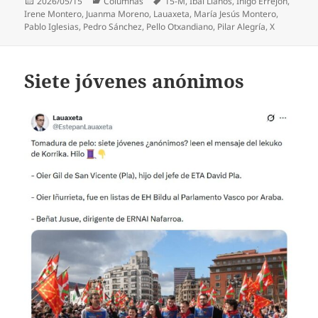
Publicado
Categorías
Etiquetas
2026/05/15
Columnas
15-M
,
Ibai Llanos
,
Íñigo Errejón
,
el
Irene Montero
,
Juanma Moreno
,
Lauaxeta
,
María Jesús Montero
,
Pablo Iglesias
,
Pedro Sánchez
,
Pello Otxandiano
,
Pilar Alegría
,
X
Siete jóvenes anónimos