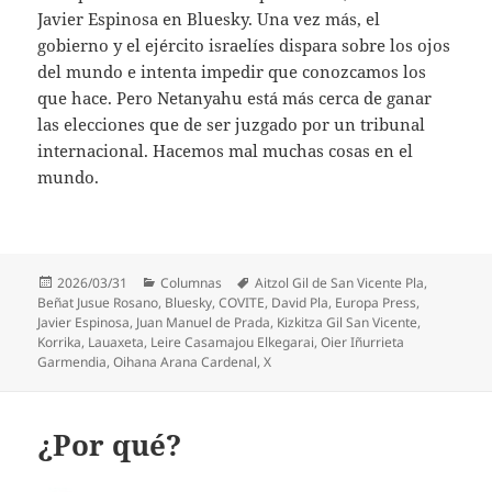
Javier Espinosa en Bluesky. Una vez más, el
gobierno y el ejército israelíes dispara sobre los ojos
del mundo e intenta impedir que conozcamos los
que hace. Pero Netanyahu está más cerca de ganar
las elecciones que de ser juzgado por un tribunal
internacional. Hacemos mal muchas cosas en el
mundo.
Publicado
Categorías
Etiquetas
2026/03/31
Columnas
Aitzol Gil de San Vicente Pla
,
el
Beñat Jusue Rosano
,
Bluesky
,
COVITE
,
David Pla
,
Europa Press
,
Javier Espinosa
,
Juan Manuel de Prada
,
Kizkitza Gil San Vicente
,
Korrika
,
Lauaxeta
,
Leire Casamajou Elkegarai
,
Oier Iñurrieta
Garmendia
,
Oihana Arana Cardenal
,
X
¿Por qué?