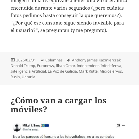
imagen con la IA equivale a tener una vitrocerámica
encendida durante varios segundos (¿pero cuántas
fotos pedimos hasta conseguir la que queremos?).
“¿Por qué ese consumo sigue siendo invisible para
el usuario?”, se preguntan (y me pregunto).
Publicado
Categorías
Etiquetas
2026/02/01
Columnas
Anthony James Kazmierczak
,
el
Donald Trump
,
Euronews
,
Ilhan Omar
,
Independent
,
Infodefensa
,
Inteligencia Artificial
,
La Voz de Galicia
,
Mark Rutte
,
Microsiervos
,
Rusia
,
Ucrania
¿Cómo van a cargar los
móviles?