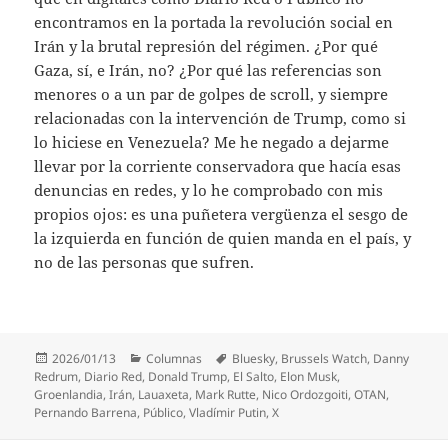
encontramos en la portada la revolución social en
Irán y la brutal represión del régimen. ¿Por qué
Gaza, sí, e Irán, no? ¿Por qué las referencias son
menores o a un par de golpes de scroll, y siempre
relacionadas con la intervención de Trump, como si
lo hiciese en Venezuela? Me he negado a dejarme
llevar por la corriente conservadora que hacía esas
denuncias en redes, y lo he comprobado con mis
propios ojos: es una puñetera vergüenza el sesgo de
la izquierda en función de quien manda en el país, y
no de las personas que sufren.
Publicado
Categorías
Etiquetas
2026/01/13
Columnas
Bluesky
,
Brussels Watch
,
Danny
el
Redrum
,
Diario Red
,
Donald Trump
,
El Salto
,
Elon Musk
,
Groenlandia
,
Irán
,
Lauaxeta
,
Mark Rutte
,
Nico Ordozgoiti
,
OTAN
,
Pernando Barrena
,
Público
,
Vladímir Putin
,
X