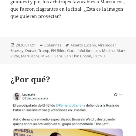
guantes) y por los arbitrajes favorables a Marruecos,
que fueron flagrantes en la final. ¿Esta es la imagen
que quieren proyectar?
Publicado
Categorías
Etiquetas
2026/01/21
Columnas
Alberto Luceño
,
Alramogar
,
el
Bluesky
,
Donald Trump
,
EH Bildu
,
Gara
,
InfoLibre
,
Luis Medina
,
Mark
Rutte
,
Marruecos
,
Mikel I. Sanz
,
San Chin Choon
,
Truth
,
X
¿Por qué?