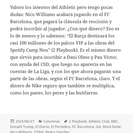
Valoro los intentos del Athletic pero tengo pocas
dudas: Nico Williams acabará jugando en el FC
Barcelona, que pagará la cláusula de rescisión y
podrá inscribir al jugador. ¿Con qué dinero? Eso es
lo de menos y lo sabemos: “El Barça destinará los
casi 100 millones de los palcos VIP a las obras del
Spotify Camp Nou” (2 Playbook). Es el mismo dinero
que sirvió para inscribir a Dani Olmo y Pau Víctor,
con ayuda del CSD, que luego no aparecía en las
cuentas de La Liga, y con los que ahora pagarán una
parte de las obras, según el FC Barcelona, claro. Y el
dinero de Nike seguro que también se multiplica,
como los panes, los peces y las butifarras.
Publicado
Categorías
Etiquetas
2025/06/27
Columnas
2 Playbook
,
Athletic Club
,
BBC
,
el
Donald Trump
,
El Diario
,
El Periódico
,
FC Barcelona
,
Ivà
,
Mark Rutte
,
Nico Williams
,
OTAN
,
Pedro Sánchez