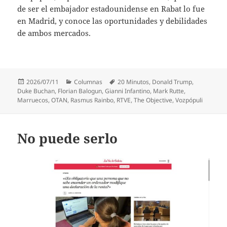
de ser el embajador estadounidense en Rabat lo fue
en Madrid, y conoce las oportunidades y debilidades
de ambos mercados.
Publicado
Categorías
Etiquetas
2026/07/11
Columnas
20 Minutos
,
Donald Trump
,
el
Duke Buchan
,
Florian Balogun
,
Gianni Infantino
,
Mark Rutte
,
Marruecos
,
OTAN
,
Rasmus Rainbo
,
RTVE
,
The Objective
,
Vozpópuli
No puede serlo