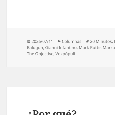
Publicado
Categorías
Etiquetas
2026/07/11
Columnas
20 Minutos
,
el
Balogun
,
Gianni Infantino
,
Mark Rutte
,
Marru
The Objective
,
Vozpópuli
¿Por qué?