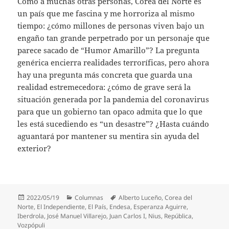
Como a muchas otras personas, Corea del Norte es
un país que me fascina y me horroriza al mismo
tiempo: ¿cómo millones de personas viven bajo un
engaño tan grande perpetrado por un personaje que
parece sacado de “Humor Amarillo”? La pregunta
genérica encierra realidades terroríficas, pero ahora
hay una pregunta más concreta que guarda una
realidad estremecedora: ¿cómo de grave será la
situación generada por la pandemia del coronavirus
para que un gobierno tan opaco admita que lo que
les está sucediendo es “un desastre”? ¿Hasta cuándo
aguantará por mantener su mentira sin ayuda del
exterior?
Publicado
Categorías
Etiquetas
2022/05/19
Columnas
Alberto Luceño
,
Corea del
el
Norte
,
El Independiente
,
El País
,
Endesa
,
Esperanza Aguirre
,
Iberdrola
,
José Manuel Villarejo
,
Juan Carlos I
,
Nius
,
República
,
Vozpópuli