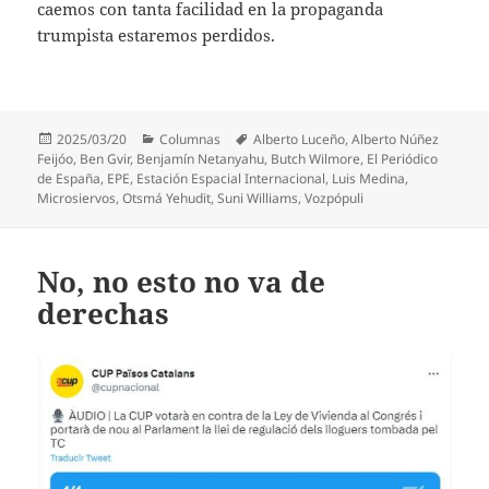
caemos con tanta facilidad en la propaganda
trumpista estaremos perdidos.
Publicado
Categorías
Etiquetas
2025/03/20
Columnas
Alberto Luceño
,
Alberto Núñez
el
Feijóo
,
Ben Gvir
,
Benjamín Netanyahu
,
Butch Wilmore
,
El Periódico
de España
,
EPE
,
Estación Espacial Internacional
,
Luis Medina
,
Microsiervos
,
Otsmá Yehudit
,
Suni Williams
,
Vozpópuli
No, no esto no va de
derechas