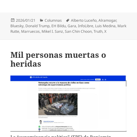
Publicado
Categorías
Etiquetas
2026/01/21
Columnas
Alberto Luceño
,
Alramogar
,
el
Bluesky
,
Donald Trump
,
EH Bildu
,
Gara
,
InfoLibre
,
Luis Medina
,
Mark
Rutte
,
Marruecos
,
Mikel I. Sanz
,
San Chin Choon
,
Truth
,
X
Mil personas muertas o
heridas
La “supervivencia política” (EPE) de Benjamín