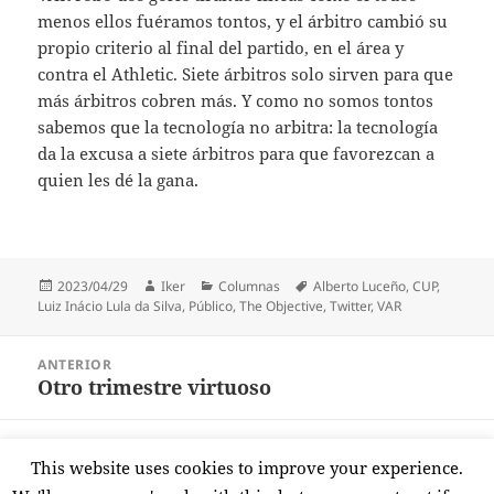
menos ellos fuéramos tontos, y el árbitro cambió su
propio criterio al final del partido, en el área y
contra el Athletic. Siete árbitros solo sirven para que
más árbitros cobren más. Y como no somos tontos
sabemos que la tecnología no arbitra: la tecnología
da la excusa a siete árbitros para que favorezcan a
quien les dé la gana.
Publicado
Autor
Categorías
Etiquetas
2023/04/29
Iker
Columnas
Alberto Luceño
,
CUP
,
el
Luiz Inácio Lula da Silva
,
Público
,
The Objective
,
Twitter
,
VAR
Navegación
ANTERIOR
de
Otro trimestre virtuoso
Entrada
entradas
anterior:
SIGUIENTE
This website uses cookies to improve your experience.
La peor noticia para Bildu
Entrada