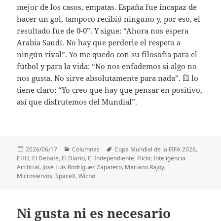
mejor de los casos, empatas. España fue incapaz de
hacer un gol, tampoco recibió ninguno y, por eso, el
resultado fue de 0-0”. Y sigue: “Ahora nos espera
Arabia Saudí. No hay que perderle el respeto a
ningún rival”. Yo me quedo con su filosofía para el
fútbol y para la vida: “No nos enfademos si algo no
nos gusta. No sirve absolutamente para nada”. Él lo
tiene claro: “Yo creo que hay que pensar en positivo,
así que disfrutemos del Mundial”.
Publicado
Categorías
Etiquetas
2026/06/17
Columnas
Copa Mundial de la FIFA 2026
,
el
EHU
,
El Debate
,
El Diario
,
El Independiente
,
Flickr
,
Inteligencia
Artificial
,
José Luis Rodríguez Zapatero
,
Mariano Rajoy
,
Microsiervos
,
SpaceX
,
Wicho
Ni gusta ni es necesario