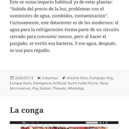
Esto se suma impacto habitual ya de estas plantas:
“Subida del precio de la luz, problemas con el
suministro de agua, zumbidos, contaminación”.
Curiosamente, este datacenter es de los modernos: el
agua para la refrigeración forma parte de un circuito
cerrado para consumir menos, pero al hacer el
purgado, se vertió esa bacteria. Y ese agua, después,
se usa para regadío.
Publicado
Categorías
Etiquetas
2026/07/13
Columnas
Antonio Ortiz
,
Computer Hoy
,
el
Enrique Dans
,
Inteligencia Artificial
,
Karim Hallal Peche
,
Meta
,
Microsiervos
,
Play Station
,
Threads
,
WhatsApp
La conga