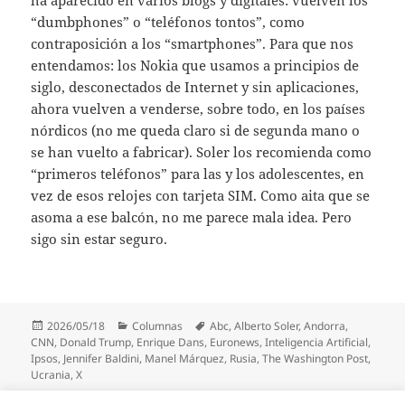
ha aparecido en varios blogs y digitales: vuelven los
“dumbphones” o “teléfonos tontos”, como
contraposición a los “smartphones”. Para que nos
entendamos: los Nokia que usamos a principios de
siglo, desconectados de Internet y sin aplicaciones,
ahora vuelven a venderse, sobre todo, en los países
nórdicos (no me queda claro si de segunda mano o
se han vuelto a fabricar). Soler los recomienda como
“primeros teléfonos” para las y los adolescentes, en
vez de esos relojes con tarjeta SIM. Como aita que se
asoma a ese balcón, no me parece mala idea. Pero
sigo sin estar seguro.
Publicado
Categorías
Etiquetas
2026/05/18
Columnas
Abc
,
Alberto Soler
,
Andorra
,
el
CNN
,
Donald Trump
,
Enrique Dans
,
Euronews
,
Inteligencia Artificial
,
Ipsos
,
Jennifer Baldini
,
Manel Márquez
,
Rusia
,
The Washington Post
,
Ucrania
,
X