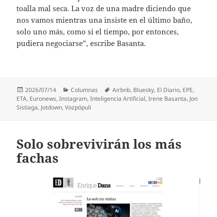
toalla mal seca. La voz de una madre diciendo que
nos vamos mientras una insiste en el último baño,
solo uno más, como si el tiempo, por entonces,
pudiera negociarse”, escribe Basanta.
Publicado
Categorías
Etiquetas
2026/07/14
Columnas
Airbnb
,
Bluesky
,
El Diario
,
EPE
,
el
ETA
,
Euronews
,
Instagram
,
Inteligencia Artificial
,
Irene Basanta
,
Jon
Sistiaga
,
Jotdown
,
Vozpópuli
Solo sobrevivirán los más
fachas