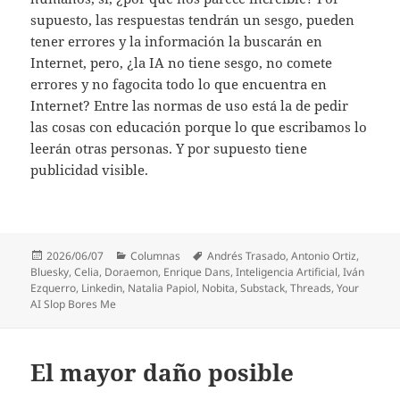
supuesto, las respuestas tendrán un sesgo, pueden
tener errores y la información la buscarán en
Internet, pero, ¿la IA no tiene sesgo, no comete
errores y no fagocita todo lo que encuentra en
Internet? Entre las normas de uso está la de pedir
las cosas con educación porque lo que escribamos lo
leerán otras personas. Y por supuesto tiene
publicidad visible.
Publicado
Categorías
Etiquetas
2026/06/07
Columnas
Andrés Trasado
,
Antonio Ortiz
,
el
Bluesky
,
Celia
,
Doraemon
,
Enrique Dans
,
Inteligencia Artificial
,
Iván
Ezquerro
,
Linkedin
,
Natalia Papiol
,
Nobita
,
Substack
,
Threads
,
Your
AI Slop Bores Me
El mayor daño posible