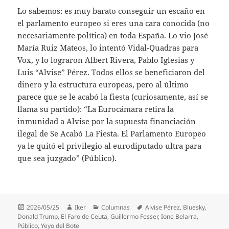
Lo sabemos: es muy barato conseguir un escaño en
el parlamento europeo si eres una cara conocida (no
necesariamente política) en toda España. Lo vio José
María Ruiz Mateos, lo intentó Vidal-Quadras para
Vox, y lo lograron Albert Rivera, Pablo Iglesias y
Luis “Alvise” Pérez. Todos ellos se beneficiaron del
dinero y la estructura europeas, pero al último
parece que se le acabó la fiesta (curiosamente, así se
llama su partido): “La Eurocámara retira la
inmunidad a Alvise por la supuesta financiación
ilegal de Se Acabó La Fiesta. El Parlamento Europeo
ya le quitó el privilegio al eurodiputado ultra para
que sea juzgado” (Público).
Publicado
Autor
Categorías
Etiquetas
2026/05/25
Iker
Columnas
Alvise Pérez
,
Bluesky
,
el
Donald Trump
,
El Faro de Ceuta
,
Guillermo Fesser
,
Ione Belarra
,
Público
,
Yeyo del Bote