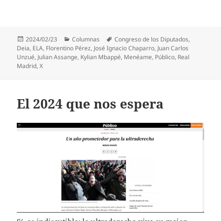
Publicado
Categorías
Etiquetas
2024/02/23
Columnas
Congreso de los Diputados
,
el
Deia
,
ELA
,
Florentino Pérez
,
José Ignacio Chaparro
,
Juan Carlos
Unzué
,
Julian Assange
,
Kylian Mbappé
,
Menéame
,
Público
,
Real
Madrid
,
X
El 2024 que nos espera