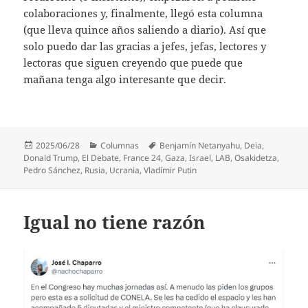
colaboraciones y, finalmente, llegó esta columna
(que lleva quince años saliendo a diario). Así que
solo puedo dar las gracias a jefes, jefas, lectores y
lectoras que siguen creyendo que puede que
mañana tenga algo interesante que decir.
Publicado
Categorías
Etiquetas
2025/06/28
Columnas
Benjamín Netanyahu
,
Deia
,
el
Donald Trump
,
El Debate
,
France 24
,
Gaza
,
Israel
,
LAB
,
Osakidetza
,
Pedro Sánchez
,
Rusia
,
Ucrania
,
Vladímir Putin
Igual no tiene razón