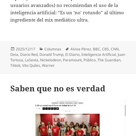
usuarios avanzados) no recomiendan el uso de la
inteligencia artificial: “Es un ‘no’ rotundo” al último
ingrediente del mix mediático ultra.
Publicado
Categorías
Etiquetas
2025/12/17
Columnas
Alvise Pérez
,
BBC
,
CBS
,
CNN
,
el
Deia
,
Diario Red
,
Donald Trump
,
El Diario
,
Inteligencia Artificial
,
Juan
Tortosa
,
LaSexta
,
Nickelodeon
,
Paramount
,
Público
,
The Guardian
,
Tiktok
,
Vito Quiles
,
Warner
Saben que no es verdad