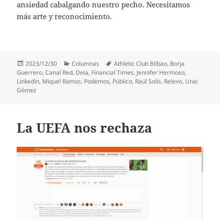
ansiedad cabalgando nuestro pecho. Necesitamos
más arte y reconocimiento.
Publicado
Categorías
Etiquetas
2023/12/30
Columnas
Athletic Club Bilbao
,
Borja
el
Guerrero
,
Canal Red
,
Deia
,
Financial Times
,
Jennifer Hermoso
,
Linkedin
,
Miquel Ramos
,
Podemos
,
Público
,
Raúl Solís
,
Relevo
,
Unai
Gómez
La UEFA nos rechaza