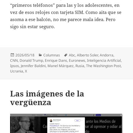
“primeros teléfonos” para las y los adolescentes, en
vez de esos relojes con tarjeta SIM. Como aita que se
asoma a ese balcón, no me parece mala idea. Pero
sigo sin estar seguro.
Publicado
Categorías
Etiquetas
2026/05/18
Columnas
Abc
,
Alberto Soler
,
Andorra
,
el
CNN
,
Donald Trump
,
Enrique Dans
,
Euronews
,
Inteligencia Artificial
,
Ipsos
,
Jennifer Baldini
,
Manel Márquez
,
Rusia
,
The Washington Post
,
Ucrania
,
X
Las imágenes de la
vergüenza