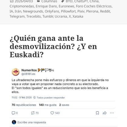
Publicado
Categorías
Etiquetas
2026/04/03
Columnas
BYD
,
ChatGPT
,
China
,
el
Criptomonedas
,
Enrique Dans
,
Euronews
,
Foro Coches Eléctricos
,
IA
,
Irán
,
Newgrounds
,
OnlyFans
,
Pillowfort
,
Pixiv
,
Plerona
,
Reddit
,
Telegram
,
Trecebits
,
Tumblr
,
Ucrania
,
X
,
Xataka
¿Quién gana ante la
desmovilización? ¿Y en
Euskadi?