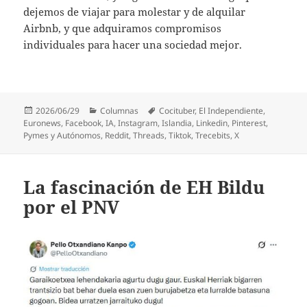
dejemos de viajar para molestar y de alquilar
Airbnb, y que adquiramos compromisos
individuales para hacer una sociedad mejor.
Publicado
Categorías
Etiquetas
2026/06/29
Columnas
Cocituber
,
El Independiente
,
el
Euronews
,
Facebook
,
IA
,
Instagram
,
Islandia
,
Linkedin
,
Pinterest
,
Pymes y Autónomos
,
Reddit
,
Threads
,
Tiktok
,
Trecebits
,
X
La fascinación de EH Bildu
por el PNV