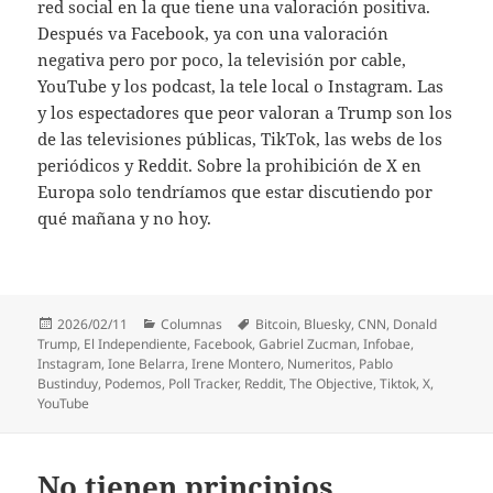
red social en la que tiene una valoración positiva.
Después va Facebook, ya con una valoración
negativa pero por poco, la televisión por cable,
YouTube y los podcast, la tele local o Instagram. Las
y los espectadores que peor valoran a Trump son los
de las televisiones públicas, TikTok, las webs de los
periódicos y Reddit. Sobre la prohibición de X en
Europa solo tendríamos que estar discutiendo por
qué mañana y no hoy.
Publicado
Categorías
Etiquetas
2026/02/11
Columnas
Bitcoin
,
Bluesky
,
CNN
,
Donald
el
Trump
,
El Independiente
,
Facebook
,
Gabriel Zucman
,
Infobae
,
Instagram
,
Ione Belarra
,
Irene Montero
,
Numeritos
,
Pablo
Bustinduy
,
Podemos
,
Poll Tracker
,
Reddit
,
The Objective
,
Tiktok
,
X
,
YouTube
No tienen principios