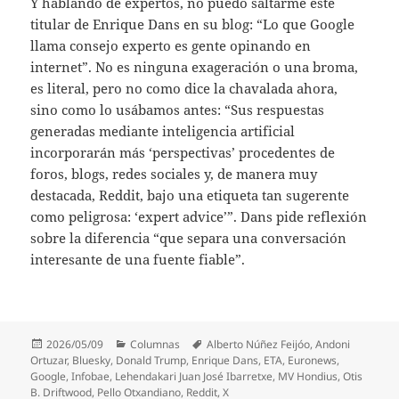
Y hablando de expertos, no puedo saltarme este
titular de Enrique Dans en su blog: “Lo que Google
llama consejo experto es gente opinando en
internet”. No es ninguna exageración o una broma,
es literal, pero no como dice la chavalada ahora,
sino como lo usábamos antes: “Sus respuestas
generadas mediante inteligencia artificial
incorporarán más ‘perspectivas’ procedentes de
foros, blogs, redes sociales y, de manera muy
destacada, Reddit, bajo una etiqueta tan sugerente
como peligrosa: ‘expert advice’”. Dans pide reflexión
sobre la diferencia “que separa una conversación
interesante de una fuente fiable”.
Publicado
Categorías
Etiquetas
2026/05/09
Columnas
Alberto Núñez Feijóo
,
Andoni
el
Ortuzar
,
Bluesky
,
Donald Trump
,
Enrique Dans
,
ETA
,
Euronews
,
Google
,
Infobae
,
Lehendakari Juan José Ibarretxe
,
MV Hondius
,
Otis
B. Driftwood
,
Pello Otxandiano
,
Reddit
,
X