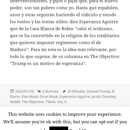
intervencionismo, y pijos o pijas que, para el nuevo
poder, son tan pobres como yo. Hasta que espabilen,
unos y otras seguirán haciendo el ridículo y siendo
los tontos y las tontas útiles: dice Esperanza Aguirre
que de la Casa Blanca de Biden “salió el wokismo,
que se ha convertido en la religión de los totalitarios
que quieren imponer regímenes como el de
Maduro”. Para mí esta es la idea más relevante, por
todo lo que supone, de su columna en The Objective:
“Trump es un motivo de esperanza”.
Publicado
Categorías
Etiquetas
2025/01/23
Columnas
20 Minutos
,
Donald Trump
,
El
el
Diario
,
Elon Musk
,
Elron Musk
,
Esperanza Aguirre
,
Jacob Chansley
,
Reddit
,
The Objective
,
Tiktok
,
Vox
,
X
Paginación
This website uses cookies to improve your experience.
PÁGINA
1
de
We'll assume you're ok with this, but you can opt-out if you
entradas