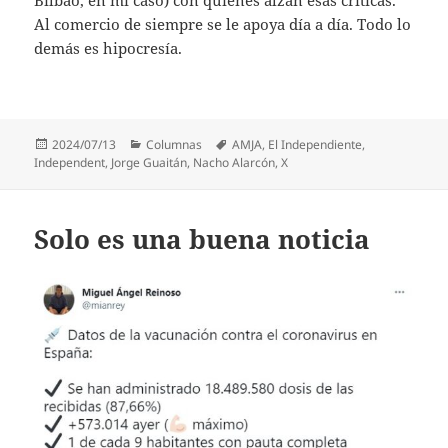
Bilbao, en mi caso) con quienes alzan esas críticas.
Al comercio de siempre se le apoya día a día. Todo lo
demás es hipocresía.
Publicado
Categorías
Etiquetas
2024/07/13
Columnas
AMJA
,
El Independiente
,
el
Independent
,
Jorge Guaitán
,
Nacho Alarcón
,
X
Solo es una buena noticia