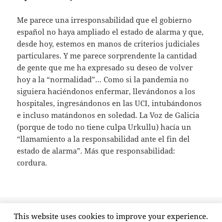
Me parece una irresponsabilidad que el gobierno
español no haya ampliado el estado de alarma y que,
desde hoy, estemos en manos de criterios judiciales
particulares. Y me parece sorprendente la cantidad
de gente que me ha expresado su deseo de volver
hoy a la “normalidad”… Como si la pandemia no
siguiera haciéndonos enfermar, llevándonos a los
hospitales, ingresándonos en las UCI, intubándonos
e incluso matándonos en soledad. La Voz de Galicia
(porque de todo no tiene culpa Urkullu) hacía un
“llamamiento a la responsabilidad ante el fin del
estado de alarma”. Más que responsabilidad:
cordura.
Publicado
Categorías
Etiquetas
2021/05/09
Columnas
Joe Biden
,
La Voz de Galicia
,
This website uses cookies to improve your experience.
el
Miguel Ángel Reinoso
,
Nacho Alarcón
,
Twitter
,
Xataka