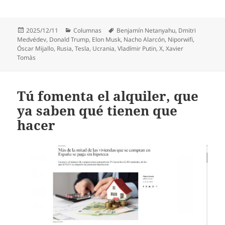
Publicado
Categorías
Etiquetas
2025/12/11
Columnas
Benjamín Netanyahu
,
Dmitri
el
Medvédev
,
Donald Trump
,
Elon Musk
,
Nacho Alarcón
,
Niporwifi
,
Óscar Mijallo
,
Rusia
,
Tesla
,
Ucrania
,
Vladímir Putin
,
X
,
Xavier
Tomàs
Tú fomenta el alquiler, que
ya saben qué tienen que
hacer