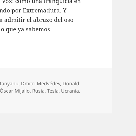
 Vox: como una franquicia en
ndo por Extremadura. Y
a admitir el abrazo del oso
lo que ya sabemos.
tanyahu
,
Dmitri Medvédev
,
Donald
Óscar Mijallo
,
Rusia
,
Tesla
,
Ucrania
,