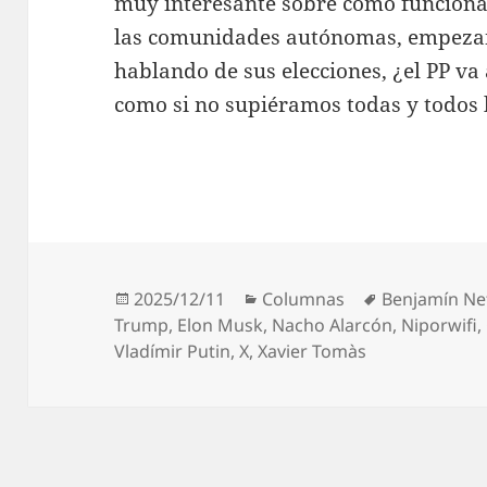
muy interesante sobre cómo funciona
las comunidades autónomas, empeza
hablando de sus elecciones, ¿el PP va 
como si no supiéramos todas y todos 
Publicado
Categorías
Etiquetas
2025/12/11
Columnas
Benjamín Ne
el
Trump
,
Elon Musk
,
Nacho Alarcón
,
Niporwifi
,
Vladímir Putin
,
X
,
Xavier Tomàs