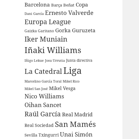
Barcelona
Copa
Barça
Beñat
Ernesto Valverde
Dani García
Europa League
Gorka Guruzeta
Gaizka Garitano
Iker Muniain
Iñaki Williams
Junta directiva
Iñigo Lekue
Josu Urrutia
Liga
La Catedral
Marcelino García Toral
Mikel Rico
Mikel Vesga
Mikel San José
Nico Williams
Oihan Sancet
Raúl García
Real Madrid
San Mamés
Real Sociedad
Unai Simón
Sevilla
Txingurri