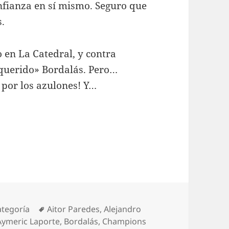
onfianza en sí mismo. Seguro que
s.
o en La Catedral, y contra
«querido» Bordalás. Pero…
por los azulones! Y…
orías
Etiquetas
ategoría
Aitor Paredes
,
Alejandro
Aymeric Laporte
,
Bordalás
,
Champions