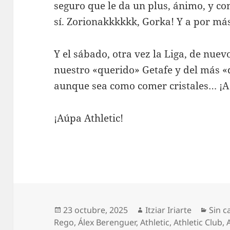
seguro que le da un plus, ánimo, y c
sí. Zorionakkkkkk, Gorka! Y a por má
Y el sábado, otra vez la Liga, de nuev
nuestro «querido» Getafe y del más 
aunque sea como comer cristales… ¡A 
¡Aúpa Athletic!
Publicado
Autor
Categ
23 octubre, 2025
Itziar Iriarte
Sin c
el
Rego
,
Álex Berenguer
,
Athletic
,
Athletic Club
,