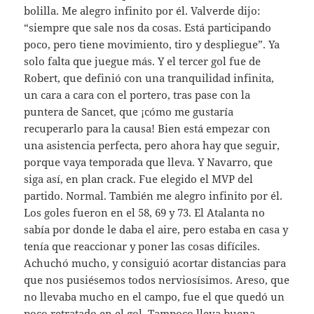
bolilla. Me alegro infinito por él. Valverde dijo:
“siempre que sale nos da cosas. Está participando
poco, pero tiene movimiento, tiro y despliegue”. Ya
solo falta que juegue más. Y el tercer gol fue de
Robert, que definió con una tranquilidad infinita,
un cara a cara con el portero, tras pase con la
puntera de Sancet, que ¡cómo me gustaría
recuperarlo para la causa! Bien está empezar con
una asistencia perfecta, pero ahora hay que seguir,
porque vaya temporada que lleva. Y Navarro, que
siga así, en plan crack. Fue elegido el MVP del
partido. Normal. También me alegro infinito por él.
Los goles fueron en el 58, 69 y 73. El Atalanta no
sabía por donde le daba el aire, pero estaba en casa y
tenía que reaccionar y poner las cosas difíciles.
Achuchó mucho, y consiguió acortar distancias para
que nos pusiésemos todos nerviosísimos. Areso, que
no llevaba mucho en el campo, fue el que quedó un
poco retratado en el gol. Tampoco lleva buena