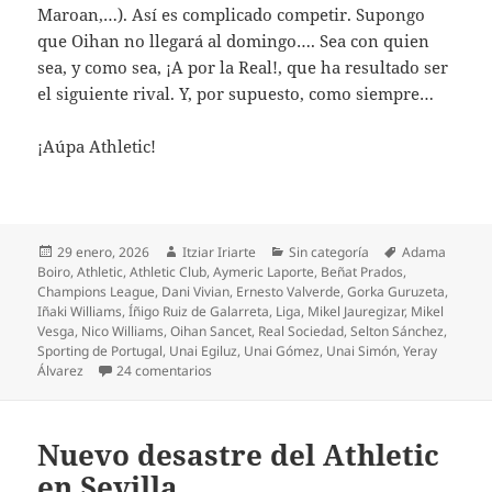
Maroan,…). Así es complicado competir. Supongo
que Oihan no llegará al domingo…. Sea con quien
sea, y como sea, ¡A por la Real!, que ha resultado ser
el siguiente rival. Y, por supuesto, como siempre…
¡Aúpa Athletic!
Publicado
Autor
Categorías
Etiquetas
29 enero, 2026
Itziar Iriarte
Sin categoría
Adama
el
Boiro
,
Athletic
,
Athletic Club
,
Aymeric Laporte
,
Beñat Prados
,
Champions League
,
Dani Vivian
,
Ernesto Valverde
,
Gorka Guruzeta
,
Iñaki Williams
,
Íñigo Ruiz de Galarreta
,
Liga
,
Mikel Jauregizar
,
Mikel
Vesga
,
Nico Williams
,
Oihan Sancet
,
Real Sociedad
,
Selton Sánchez
,
Sporting de Portugal
,
Unai Egiluz
,
Unai Gómez
,
Unai Simón
,
Yeray
en Cruel derrota contra el Sporting de Portuga
Álvarez
24 comentarios
Nuevo desastre del Athletic
en Sevilla