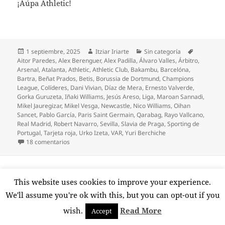
¡Aúpa Athletic!
Publicado
Autor
Categorías
Etiquetas
1 septiembre, 2025
Itziar Iriarte
Sin categoría
el
Aitor Paredes
,
Alex Berenguer
,
Alex Padilla
,
Álvaro Valles
,
Árbitro
,
Arsenal
,
Atalanta
,
Athletic
,
Athletic Club
,
Bakambu
,
Barcelóna
,
Bartra
,
Beñat Prados
,
Betis
,
Borussia de Dortmund
,
Champions
League
,
Colíderes
,
Dani Vivian
,
Díaz de Mera
,
Ernesto Valverde
,
Gorka Guruzeta
,
Iñaki Williams
,
Jesús Areso
,
Liga
,
Maroan Sannadi
,
Mikel Jauregizar
,
Mikel Vesga
,
Newcastle
,
Nico Williams
,
Oihan
Sancet
,
Pablo García
,
Paris Saint Germain
,
Qarabag
,
Rayo Vallcano
,
Real Madrid
,
Robert Navarro
,
Sevilla
,
Slavia de Praga
,
Sporting de
Portugal
,
Tarjeta roja
,
Urko Izeta
,
VAR
,
Yuri Berchiche
en ¡Ganar al Betis y colíderes!
18 comentarios
Despedida oficial de San
This website uses cookies to improve your experience.
Mamés
We'll assume you're ok with this, but you can opt-out if you
wish.
Read More
Accept
La semana pasada una lectora me comentaba que