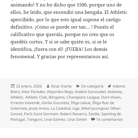
animando! Y no he dicho que 1500, porque uno de
ellos, he leído, que encendió una bengala. El Athletic
apercibido, por lo que esto igual supone el castigo
definitivo. ¡Cómo se puede ser tan… ! Ponéis el
calificativo que queráis, porque no creo que os
quedéis cortos. Y si se sabe quién es, si se le
identifica, ¡fuera con él! ¡FUERA! Los demás
fenomenal. Y gracias por representarnos así.
Publicado
Autor
Categorías
Etiquetas
22 enero, 2026
Itziar Iriarte
Sin categoría
Adama
el
Boiro
,
Aitor Paredes
,
Alejandro Rego
,
Andoni Gorosabel
,
Atalanta
,
Athletic
,
Athletic Club
,
Bérgamo
,
Champions League
,
Dani Vivian
,
Ernesto Valverde
,
Gorka Guruzeta
,
Íñigo Lekue
,
Íñigo Ruiz de
Galarreta
,
Jesús Areso
,
La Catedral
,
Liga
,
Mikel Jauregizar
,
Oihan
Sancet
,
París Saint Germain
,
Robert Navarro
,
Sevilla
,
Sporting de
en Prodig
Portugal
,
Txingurri
,
Unai Gómez
,
Unai Simón
16 comentarios