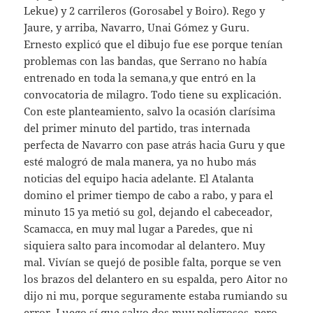
Lekue) y 2 carrileros (Gorosabel y Boiro). Rego y
Jaure, y arriba, Navarro, Unai Gómez y Guru.
Ernesto explicó que el dibujo fue ese porque tenían
problemas con las bandas, que Serrano no había
entrenado en toda la semana,y que entró en la
convocatoria de milagro. Todo tiene su explicación.
Con este planteamiento, salvo la ocasión clarísima
del primer minuto del partido, tras internada
perfecta de Navarro con pase atrás hacia Guru y que
esté malogró de mala manera, ya no hubo más
noticias del equipo hacia adelante. El Atalanta
domino el primer tiempo de cabo a rabo, y para el
minuto 15 ya metió su gol, dejando el cabeceador,
Scamacca, en muy mal lugar a Paredes, que ni
siquiera salto para incomodar al delantero. Muy
mal. Vivían se quejó de posible falta, porque se ven
los brazos del delantero en su espalda, pero Aitor no
dijo ni mu, porque seguramente estaba rumiando su
error. Luego sí que salvo dos muy peligrosos, pero