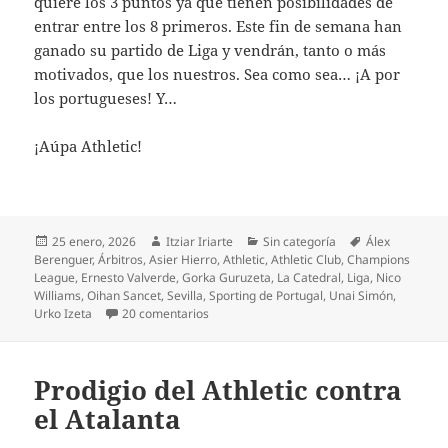
quiere los 3 puntos ya que tienen posibilidades de
entrar entre los 8 primeros. Este fin de semana han
ganado su partido de Liga y vendrán, tanto o más
motivados, que los nuestros. Sea como sea… ¡A por
los portugueses! Y…
¡Aúpa Athletic!
Publicado
Autor
Categorías
Etiquetas
25 enero, 2026
Itziar Iriarte
Sin categoría
Álex
el
Berenguer
,
Árbitros
,
Asier Hierro
,
Athletic
,
Athletic Club
,
Champions
League
,
Ernesto Valverde
,
Gorka Guruzeta
,
La Catedral
,
Liga
,
Nico
Williams
,
Oihan Sancet
,
Sevilla
,
Sporting de Portugal
,
Unai Simón
,
en Nuevo desastre del Athletic en Sevilla
Urko Izeta
20 comentarios
Prodigio del Athletic contra
el Atalanta