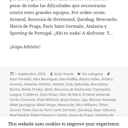
pesar de todas las dificultades que encontrarán
contra estos grandes equipos. Por orden serán:
Arsenal, Borussia de Dortmund, Qarabag, Newcastle,
Slavia de Praga, París Saint Germain, Atalanta y
Sporting de Portugal. ¡Ahí es nada! A disfrutar. Y…
¡Aúpa Athletic!
Publicado
Autor
Categorías
Etiquetas
1 septiembre, 2025
Itziar Iriarte
Sin categoría
el
Aitor Paredes
,
Alex Berenguer
,
Alex Padilla
,
Álvaro Valles
,
Árbitro
,
Arsenal
,
Atalanta
,
Athletic
,
Athletic Club
,
Bakambu
,
Barcelóna
,
Bartra
,
Beñat Prados
,
Betis
,
Borussia de Dortmund
,
Champions
League
,
Colíderes
,
Dani Vivian
,
Díaz de Mera
,
Ernesto Valverde
,
Gorka Guruzeta
,
Iñaki Williams
,
Jesús Areso
,
Liga
,
Maroan Sannadi
,
Mikel Jauregizar
,
Mikel Vesga
,
Newcastle
,
Nico Williams
,
Oihan
Sancet
,
Pablo García
,
Paris Saint Germain
,
Qarabag
,
Rayo Vallcano
,
Real Madrid
,
Robert Navarro
,
Sevilla
,
Slavia de Praga
,
Sporting de
Portugal
,
Tarjeta roja
,
Urko Izeta
,
VAR
,
Yuri Berchiche
This website uses cookies to improve your experience.
en ¡Ganar al Betis y colíderes!
18 comentarios