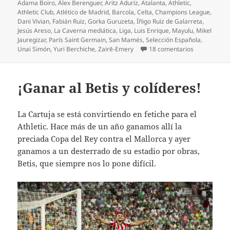
el
Adama Boiro
,
Álex Berenguer
,
Aritz Aduriz
,
Atalanta
,
Athletic
,
Athletic Club
,
Atlético de Madrid
,
Barcola
,
Celta
,
Champions League
,
Dani Vivian
,
Fabián Ruiz
,
Gorka Guruzeta
,
Íñigo Ruiz de Galarreta
,
Jesús Areso
,
La Caverna mediática
,
Liga
,
Luis Enrique
,
Mayulu
,
Mikel
Jauregizar
,
París Saint Germain
,
San Mamés
,
Selección Española
,
en Espectacu
Unai Simón
,
Yuri Berchiche
,
Zairē-Emery
18 comentarios
¡Ganar al Betis y colíderes!
La Cartuja se está convirtiendo en fetiche para el
Athletic. Hace más de un año ganamos allí la
preciada Copa del Rey contra el Mallorca y ayer
ganamos a un desterrado de su estadio por obras,
Betis, que siempre nos lo pone difícil.