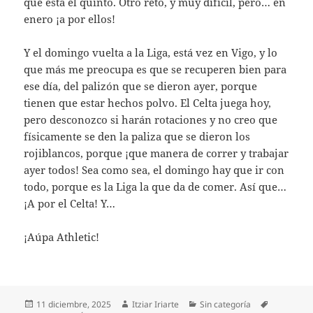
que está el quinto. Otro reto, y muy difícil, pero… en
enero ¡a por ellos!
Y el domingo vuelta a la Liga, está vez en Vigo, y lo
que más me preocupa es que se recuperen bien para
ese día, del palizón que se dieron ayer, porque
tienen que estar hechos polvo. El Celta juega hoy,
pero desconozco si harán rotaciones y no creo que
físicamente se den la paliza que se dieron los
rojiblancos, porque ¡que manera de correr y trabajar
ayer todos! Sea como sea, el domingo hay que ir con
todo, porque es la Liga la que da de comer. Así que…
¡A por el Celta! Y…
¡Aúpa Athletic!
Publicado
Autor
Categorías
Etiquetas
11 diciembre, 2025
Itziar Iriarte
Sin categoría