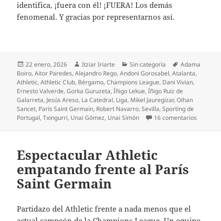
identifica, ¡fuera con él! ¡FUERA! Los demás
fenomenal. Y gracias por representarnos así.
Publicado
Autor
Categorías
Etiquetas
22 enero, 2026
Itziar Iriarte
Sin categoría
Adama
el
Boiro
,
Aitor Paredes
,
Alejandro Rego
,
Andoni Gorosabel
,
Atalanta
,
Athletic
,
Athletic Club
,
Bérgamo
,
Champions League
,
Dani Vivian
,
Ernesto Valverde
,
Gorka Guruzeta
,
Íñigo Lekue
,
Íñigo Ruiz de
Galarreta
,
Jesús Areso
,
La Catedral
,
Liga
,
Mikel Jauregizar
,
Oihan
Sancet
,
París Saint Germain
,
Robert Navarro
,
Sevilla
,
Sporting de
en Prodig
Portugal
,
Txingurri
,
Unai Gómez
,
Unai Simón
16 comentarios
Espectacular Athletic
empatando frente al París
Saint Germain
Partidazo del Athletic frente a nada menos que el
actual campeón de la Champions League. Un equipo