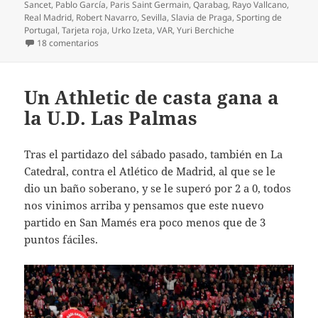
Sancet
,
Pablo García
,
Paris Saint Germain
,
Qarabag
,
Rayo Vallcano
,
Real Madrid
,
Robert Navarro
,
Sevilla
,
Slavia de Praga
,
Sporting de
Portugal
,
Tarjeta roja
,
Urko Izeta
,
VAR
,
Yuri Berchiche
en ¡Ganar al Betis y colíderes!
18 comentarios
Un Athletic de casta gana a
la U.D. Las Palmas
Tras el partidazo del sábado pasado, también en La
Catedral, contra el Atlético de Madrid, al que se le
dio un baño soberano, y se le superó por 2 a 0, todos
nos vinimos arriba y pensamos que este nuevo
partido en San Mamés era poco menos que de 3
puntos fáciles.