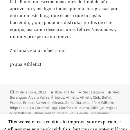
P.D.: Por si no escribo más antes de final de año,
aprovecho y os digo a todos que muchas gracias por
entrar en este blog, que espero que lo sigáis
haciendo, y que podamos disfrutar juntos de este
equipo, así como desearos unas felices Navidades y
un muy próspero año nuevo.
Zorionak eta urte berri on!
¡Aúpa Athletic!
Publicado
Autor
Categorías
Etiquetas
21 diciembre, 2023
Itziar Iriarte
Sin categoría
Álex
el
Berenguer
,
Álvaro Valles
,
Árbitros
,
Athletic
,
Athletic Club
,
Beñat
Prados
,
Ernesto Valverde
,
Ghana
,
Gorka Guruzeta
,
Iñaki Williams
,
Íñigo Lekue
,
La Catedral
,
Liga
,
Martínez Munuera
,
Mikel Jauregizar
,
Nico Williams
,
Oihan Sancet
,
Penalti
,
Raúl García
,
San Mamés
,
Sevilla
,
U.D. Las Palmas
,
Unai Gómez
,
VAR
,
Yuri Berchiche
This website uses cookies to improve your experience.
en Un Athletic de casta gana a la U.D. Las Palmas
24 comentarios
We'll assume you're ok with this, but you can opt-out if you