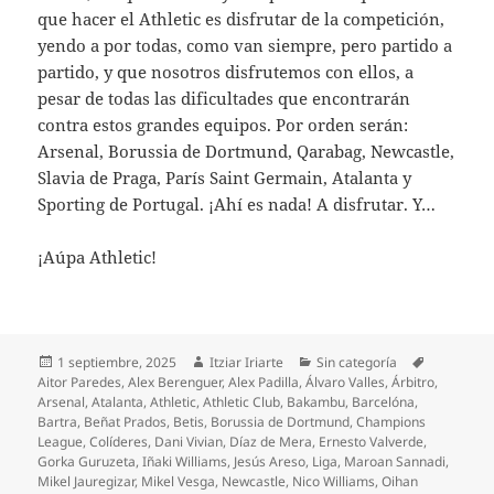
que hacer el Athletic es disfrutar de la competición,
yendo a por todas, como van siempre, pero partido a
partido, y que nosotros disfrutemos con ellos, a
pesar de todas las dificultades que encontrarán
contra estos grandes equipos. Por orden serán:
Arsenal, Borussia de Dortmund, Qarabag, Newcastle,
Slavia de Praga, París Saint Germain, Atalanta y
Sporting de Portugal. ¡Ahí es nada! A disfrutar. Y…
¡Aúpa Athletic!
Publicado
Autor
Categorías
Etiquetas
1 septiembre, 2025
Itziar Iriarte
Sin categoría
el
Aitor Paredes
,
Alex Berenguer
,
Alex Padilla
,
Álvaro Valles
,
Árbitro
,
Arsenal
,
Atalanta
,
Athletic
,
Athletic Club
,
Bakambu
,
Barcelóna
,
Bartra
,
Beñat Prados
,
Betis
,
Borussia de Dortmund
,
Champions
League
,
Colíderes
,
Dani Vivian
,
Díaz de Mera
,
Ernesto Valverde
,
Gorka Guruzeta
,
Iñaki Williams
,
Jesús Areso
,
Liga
,
Maroan Sannadi
,
Mikel Jauregizar
,
Mikel Vesga
,
Newcastle
,
Nico Williams
,
Oihan