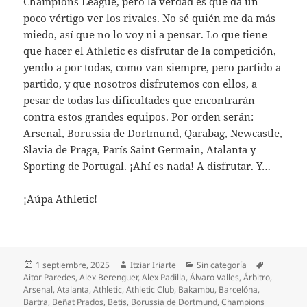
Champions League, pero la verdad es que da un
poco vértigo ver los rivales. No sé quién me da más
miedo, así que no lo voy ni a pensar. Lo que tiene
que hacer el Athletic es disfrutar de la competición,
yendo a por todas, como van siempre, pero partido a
partido, y que nosotros disfrutemos con ellos, a
pesar de todas las dificultades que encontrarán
contra estos grandes equipos. Por orden serán:
Arsenal, Borussia de Dortmund, Qarabag, Newcastle,
Slavia de Praga, París Saint Germain, Atalanta y
Sporting de Portugal. ¡Ahí es nada! A disfrutar. Y…
¡Aúpa Athletic!
Publicado
Autor
Categorías
Etiquetas
1 septiembre, 2025
Itziar Iriarte
Sin categoría
el
Aitor Paredes
,
Alex Berenguer
,
Alex Padilla
,
Álvaro Valles
,
Árbitro
,
Arsenal
,
Atalanta
,
Athletic
,
Athletic Club
,
Bakambu
,
Barcelóna
,
Bartra
,
Beñat Prados
,
Betis
,
Borussia de Dortmund
,
Champions