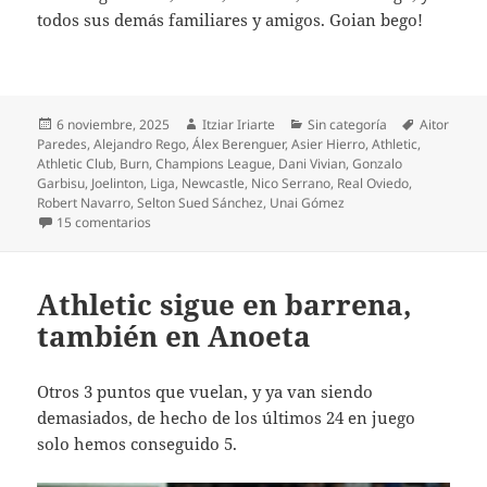
todos sus demás familiares y amigos. Goian bego!
Publicado
Autor
Categorías
Etiquetas
6 noviembre, 2025
Itziar Iriarte
Sin categoría
Aitor
el
Paredes
,
Alejandro Rego
,
Álex Berenguer
,
Asier Hierro
,
Athletic
,
Athletic Club
,
Burn
,
Champions League
,
Dani Vivian
,
Gonzalo
Garbisu
,
Joelinton
,
Liga
,
Newcastle
,
Nico Serrano
,
Real Oviedo
,
Robert Navarro
,
Selton Sued Sánchez
,
Unai Gómez
en Brotes verdes en la derrota contra el Newcastle
15 comentarios
Athletic sigue en barrena,
también en Anoeta
Otros 3 puntos que vuelan, y ya van siendo
demasiados, de hecho de los últimos 24 en juego
solo hemos conseguido 5.