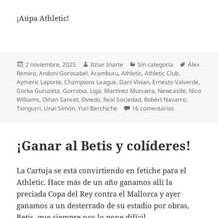
¡Aúpa Athletic!
Publicado
Autor
Categorías
Etiquetas
2 noviembre, 2025
Itziar Iriarte
Sin categoría
Álex
el
Remiro
,
Andoni Gorosabel
,
Aramburu
,
Athletic
,
Athletic Club
,
Aymeric Laporte
,
Champions League
,
Dani Vivian
,
Ernesto Valverde
,
Gorka Guruzeta
,
Gorrotxa
,
Liga
,
Martínez Munuera
,
Newcastle
,
Nico
Williams
,
Oihan Sancet
,
Oviedo
,
Real Sociedad
,
Robert Navarro
,
en Athletic sig
Txingurri
,
Unai Simón
,
Yuri Berchiche
16 comentarios
¡Ganar al Betis y colíderes!
La Cartuja se está convirtiendo en fetiche para el
Athletic. Hace más de un año ganamos allí la
preciada Copa del Rey contra el Mallorca y ayer
ganamos a un desterrado de su estadio por obras,
Betis, que siempre nos lo pone difícil.