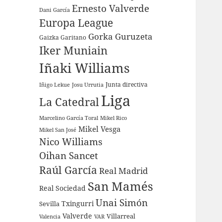
Ernesto Valverde
Dani García
Europa League
Gorka Guruzeta
Gaizka Garitano
Iker Muniain
Iñaki Williams
Junta directiva
Iñigo Lekue
Josu Urrutia
Liga
La Catedral
Marcelino García Toral
Mikel Rico
Mikel Vesga
Mikel San José
Nico Williams
Oihan Sancet
Raúl García
Real Madrid
San Mamés
Real Sociedad
Unai Simón
Sevilla
Txingurri
Valverde
Villarreal
Valencia
VAR