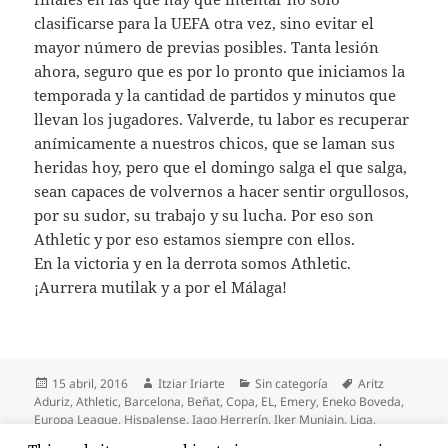
clasificarse para la UEFA otra vez, sino evitar el
mayor número de previas posibles. Tanta lesión
ahora, seguro que es por lo pronto que iniciamos la
temporada y la cantidad de partidos y minutos que
llevan los jugadores. Valverde, tu labor es recuperar
anímicamente a nuestros chicos, que se laman sus
heridas hoy, pero que el domingo salga el que salga,
sean capaces de volvernos a hacer sentir orgullosos,
por su sudor, su trabajo y su lucha. Por eso son
Athletic y por eso estamos siempre con ellos.
En la victoria y en la derrota somos Athletic.
¡Aurrera mutilak y a por el Málaga!
Publicado
Autor
Categorías
Etiquetas
15 abril, 2016
Itziar Iriarte
Sin categoría
Aritz
el
Aduriz
,
Athletic
,
Barcelona
,
Beñat
,
Copa
,
EL
,
Emery
,
Eneko Boveda
,
Europa League
,
Hispalense
,
Iago Herrerín
,
Iker Muniain
,
Liga
,
Málaga
,
Markel Susaeta
,
Penaltis
,
San Mamés
,
Sevilla
,
Sevillismo
,