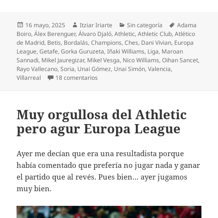
Publicado
Autor
Categorías
Etiquetas
16 mayo, 2025
Itziar Iriarte
Sin categoría
Adama
el
Boiro
,
Álex Berenguer
,
Álvaro Djaló
,
Athletic
,
Athletic Club
,
Atlético
de Madrid
,
Betis
,
Bordalás
,
Champions
,
Ches
,
Dani Vivian
,
Europa
League
,
Getafe
,
Gorka Guruzeta
,
Iñaki Williams
,
Liga
,
Maroan
Sannadi
,
Mikel Jauregizar
,
Mikel Vesga
,
Nico Williams
,
Oihan Sancet
,
Rayo Vallecano
,
Soria
,
Unai Gómez
,
Unai Simón
,
Valencia
,
en ¡Athletic, a la Champions!
Villarreal
18 comentarios
Muy orgullosa del Athletic
pero agur Europa League
Ayer me decían que era una resultadista porque
había comentado que prefería no jugar nada y ganar
el partido que al revés. Pues bien… ayer jugamos
muy bien.