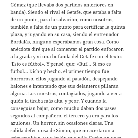
Gómez (que llevaba dos partidos anteriores en
banda). Siendo el rival el Getafe, que estaba a falta
de un punto, para la salvación, como nosotros,
también a falta de un punto para certificar la quinta
plaza, y jugando en su casa, siendo el entrenador
Bordalás, ninguno esperábamos gran cosa. Como
anécdota diré que al comentar el partido enfocaron
a la grada y vi una bufanda del Getafe con el texto:
‘Esto es fútbol». Y pensé, que: «Buf… Si eso es
fútbol… Dicho y hecho, el primer tiempo fue
horroroso, ellos jugando al patadón, despejando
balones e intentando que sus delanteros pillaran
alguna. Los nuestros, contagiados, jugando a ver a
quién la tiraba más alta, y peor. Y cuando la
conseguían bajar, como mucho daban dos pases
seguidos al compañero, el tercero ya era para los
azulones. Un horror, sin ocasiones claras. Una
salida defectuosa de Simón, que no acertaron a
cabecear bien, y un balón que pilla Gorka un poco