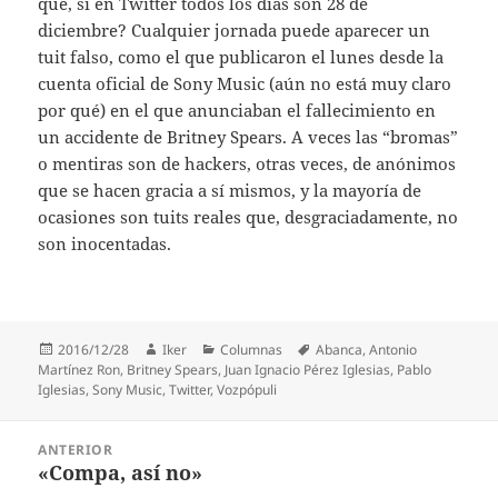
qué, si en Twitter todos los días son 28 de
diciembre? Cualquier jornada puede aparecer un
tuit falso, como el que publicaron el lunes desde la
cuenta oficial de Sony Music (aún no está muy claro
por qué) en el que anunciaban el fallecimiento en
un accidente de Britney Spears. A veces las “bromas”
o mentiras son de hackers, otras veces, de anónimos
que se hacen gracia a sí mismos, y la mayoría de
ocasiones son tuits reales que, desgraciadamente, no
son inocentadas.
Publicado
Autor
Categorías
Etiquetas
2016/12/28
Iker
Columnas
Abanca
,
Antonio
el
Martínez Ron
,
Britney Spears
,
Juan Ignacio Pérez Iglesias
,
Pablo
Iglesias
,
Sony Music
,
Twitter
,
Vozpópuli
Navegación
ANTERIOR
de
«Compa, así no»
Entrada
entradas