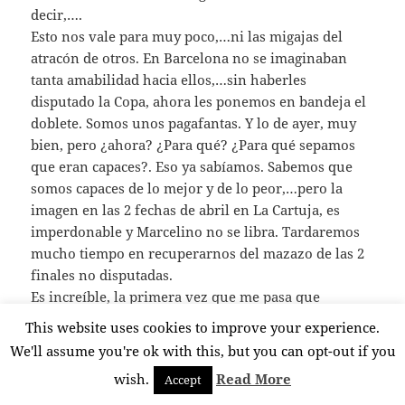
decir,….
Esto nos vale para muy poco,…ni las migajas del
atracón de otros. En Barcelona no se imaginaban
tanta amabilidad hacia ellos,…sin haberles
disputado la Copa, ahora les ponemos en bandeja el
doblete. Somos unos pagafantas. Y lo de ayer, muy
bien, pero ¿ahora? ¿Para qué? ¿Para qué sepamos
que eran capaces?. Eso ya sabíamos. Sabemos que
somos capaces de lo mejor y de lo peor,…pero la
imagen en las 2 fechas de abril en La Cartuja, es
imperdonable y Marcelino no se libra. Tardaremos
mucho tiempo en recuperarnos del mazazo de las 2
finales no disputadas.
Es increíble, la primera vez que me pasa que
ganando el Athletic encima contra los indeseables de
This website uses cookies to improve your experience.
Simeone, no pueda estar satisfecho y rebosante de
We'll assume you're ok with this, but you can opt-out if you
alegría,…el cabreo acumulado me lo impide.
wish.
Read More
Accept
Tú crónica muy bien, solo un poco más de caña a