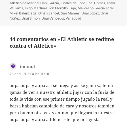
Atlético de Madrid
,
Dani García
,
Finales de Copa
,
Ibai Gómez
,
Iñaki
Williams
,
Iñigo Martínez
,
Jon Morcillo
,
Liga
,
Marcelino García Toral
,
Mikel Balenziaga
,
Oihan Sancet
,
San Mamés
,
Unai López
,
Unai
Núñez
,
Unai Simón
,
Unai Vencedor
,
Valladolid
44 comentarios en «El Athletic se redime
contra el Atlético»
imanol
dice:
26 abril, 2021 a las 10:10
aupa aupa y aupa asi se juega y asi se gana ya tenia
ganas de ver a nuestro athletic jugar con la furia de
toda la vida con ese primer tiempo jugado la real y
barsa habrian cambiado de cara y nosotros tambien
pero bueno otra vez y animo que llegara la nuestra
aupa aupa y aupa athletic este que nos gusta