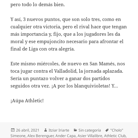
pero todo lo demás bien.
Y así, 3 nuevos puntos, que son solo tres, como en
cualquier otra victoria, pero el rival hace que tengan
más importancia y, fijo, que a los jugadores les da
moral y ese empujoncito necesario para afrontar el
final de Liga con otra alegría.
Este mismo miércoles, de nuevo en San Mamés, nos
toca jugar contra el Valladolid, la jornada aplazada.
Sería un puntazo volver a ganar dos partidos
seguidos otra vez. ¡A por los blanquivioletas! Y…
¡Aúpa Athletic!
Publicado
Autor
Categorías
Etiquetas
26 abril, 2021
Itziar Iriarte
Sin categoría
"Cholo"
el
Simeone
,
Alex Berenguer
,
Ander Capa
,
Asier Villalibre
,
Athletic Club
,