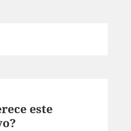
erece este
vo?