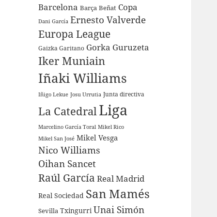
Barcelona
Copa
Barça
Beñat
Ernesto Valverde
Dani García
Europa League
Gorka Guruzeta
Gaizka Garitano
Iker Muniain
Iñaki Williams
Junta directiva
Iñigo Lekue
Josu Urrutia
Liga
La Catedral
Marcelino García Toral
Mikel Rico
Mikel Vesga
Mikel San José
Nico Williams
Oihan Sancet
Raúl García
Real Madrid
San Mamés
Real Sociedad
Unai Simón
Sevilla
Txingurri