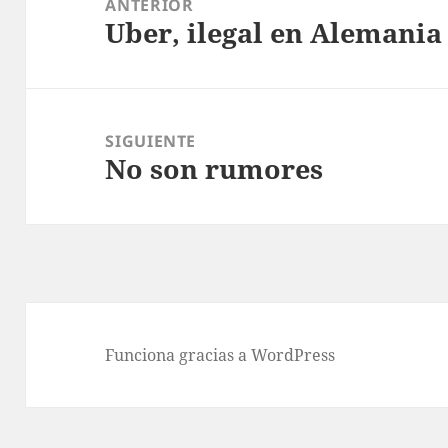
ANTERIOR
Uber, ilegal en Alemania
entradas
Entrada
anterior:
SIGUIENTE
No son rumores
Entrada
siguiente:
Funciona gracias a WordPress