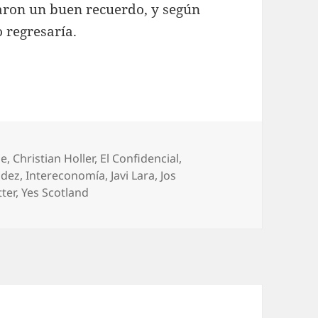
jaron un buen recuerdo, y según
o regresaría.
uetas
le
,
Christian Holler
,
El Confidencial
,
ndez
,
Intereconomía
,
Javi Lara
,
Jos
tter
,
Yes Scotland