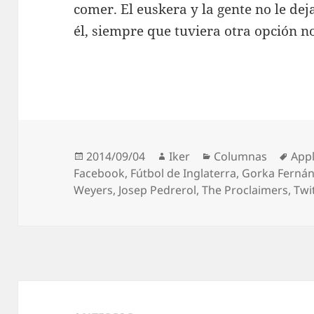
comer. El euskera y la gente no le de
él, siempre que tuviera otra opción n
Publicado
Autor
Categorías
Etiq
2014/09/04
Iker
Columnas
App
el
Facebook
,
Fútbol de Inglaterra
,
Gorka Ferná
Weyers
,
Josep Pedrerol
,
The Proclaimers
,
Twi
Navegación
de