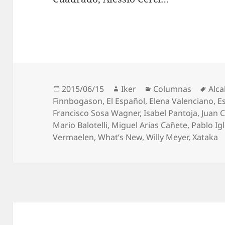
Publicado
Autor
Categorías
Etiq
2015/06/15
Iker
Columnas
Alca
el
Finnbogason
,
El Español
,
Elena Valenciano
,
E
Francisco Sosa Wagner
,
Isabel Pantoja
,
Juan 
Mario Balotelli
,
Miguel Arias Cañete
,
Pablo Ig
Vermaelen
,
What’s New
,
Willy Meyer
,
Xataka
Navegación