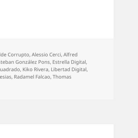
uetas
lde Corrupto
,
Alessio Cerci
,
Alfred
steban González Pons
,
Estrella Digital
,
Cuadrado
,
Kiko Rivera
,
Libertad Digital
,
lesias
,
Radamel Falcao
,
Thomas