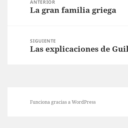
de
ANTERIOR
La gran familia griega
entradas
Entrada
anterior:
SIGUIENTE
Las explicaciones de Gu
Entrada
siguiente:
Funciona gracias a WordPress