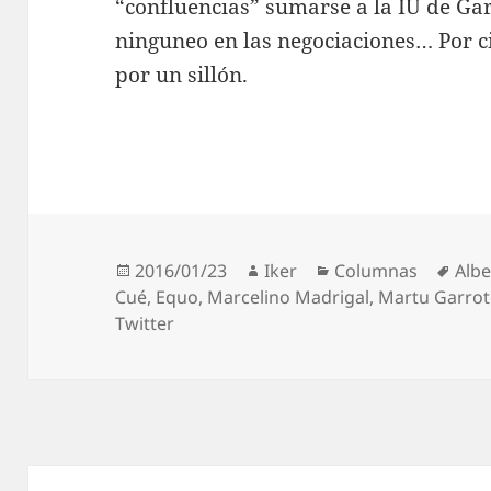
“confluencias” sumarse a la IU de Gar
ninguneo en las negociaciones… Por c
por un sillón.
Publicado
Autor
Categorías
Etiq
2016/01/23
Iker
Columnas
Alb
el
Cué
,
Equo
,
Marcelino Madrigal
,
Martu Garrot
Twitter
Navegación