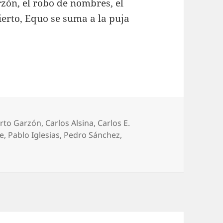
zón, el robo de nombres, el
ierto, Equo se suma a la puja
uetas
erto Garzón
,
Carlos Alsina
,
Carlos E.
e
,
Pablo Iglesias
,
Pedro Sánchez
,