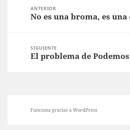
de
ANTERIOR
No es una broma, es una
entradas
Entrada
anterior:
SIGUIENTE
El problema de Podemos
Entrada
siguiente:
Funciona gracias a WordPress