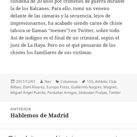
condena de 20 años por crímenes de guerra durante
la de los Balcanes. Para ello, tomó un veneno
delante de las cámaras y la secuencia, lejos de
impresionarnos, ha acabado siendo carne de chiste
(ahora se llaman “memes”) en Twitter, sobre todo.
Así de indigno es el final de un criminal, según el
juez de La Haya. Pero no sé qué pensarán de los
chistes los familiares de sus víctimas.
Publicado
Autor
Categorías
Etiquetas
2017/12/01
Iker
Columnas
155
,
Athletic Club
el
Bilbao
,
Dani Álvarez
,
Europa Press
,
Guillermo Nagore
,
Magnet
,
Miguel Ángel Puente
,
Pantallas Amigas
,
Slobodan Praljak
,
Twitter
Navegación
ANTERIOR
de
Hablemos de Madrid
Entrada
entradas
anterior:
SIGUIENTE