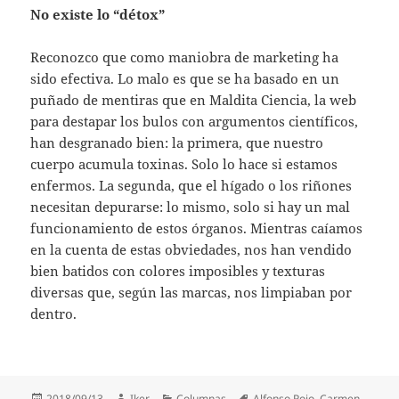
No existe lo “détox”
Reconozco que como maniobra de marketing ha
sido efectiva. Lo malo es que se ha basado en un
puñado de mentiras que en Maldita Ciencia, la web
para destapar los bulos con argumentos científicos,
han desgranado bien: la primera, que nuestro
cuerpo acumula toxinas. Solo lo hace si estamos
enfermos. La segunda, que el hígado o los riñones
necesitan depurarse: lo mismo, solo si hay un mal
funcionamiento de estos órganos. Mientras caíamos
en la cuenta de estas obviedades, nos han vendido
bien batidos con colores imposibles y texturas
diversas que, según las marcas, nos limpiaban por
dentro.
Publicado
Autor
Categorías
Etiquetas
2018/09/13
Iker
Columnas
Alfonso Rojo
,
Carmen