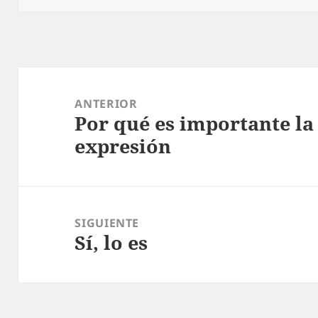
Navegación
de
ANTERIOR
Por qué es importante la
entradas
Entrada
expresión
anterior:
SIGUIENTE
Sí, lo es
Entrada
siguiente: