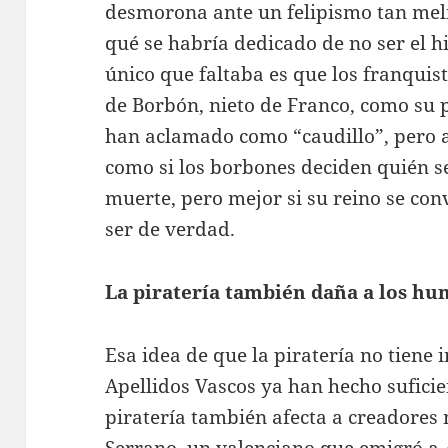
desmorona ante un felipismo tan meli
qué se habría dedicado de no ser el hi
único que faltaba es que los franquis
de Borbón, nieto de Franco, como su p
han aclamado como “caudillo”, pero a
como si los borbones deciden quién s
muerte, pero mejor si su reino se con
ser de verdad.
La piratería también daña a los hu
Esa idea de que la piratería no tien
Apellidos Vascos ya han hecho suficie
piratería también afecta a creadore
Serrano, un valenciano que emigró a 