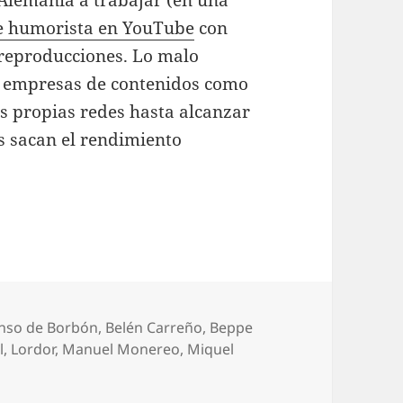
de humorista en YouTube
con
 reproducciones. Lo malo
 empresas de contenidos como
us propias redes hasta alcanzar
es sacan el rendimiento
uetas
onso de Borbón
,
Belén Carreño
,
Beppe
l
,
Lordor
,
Manuel Monereo
,
Miquel