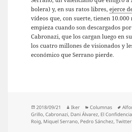
bolera) y, en sus ratos libres,
ejerce 
vídeos que, con suerte, tienen 10.000
empieza cuando son descargados por
Cabronazi, que los cargan luego en s
los cuatro millones de visionados y l
económico que Serrano pierde.
Publicado
Autor
Categorías
Etiq
2018/09/21
Iker
Columnas
Alf
el
Grillo
,
Cabronazi
,
Dani Álvarez
,
El Confidencia
Roig
,
Miquel Serrano
,
Pedro Sánchez
,
Twitter