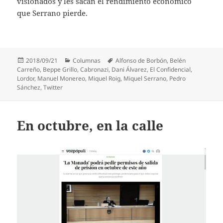
visionados y les sacan el rendimiento económico
que Serrano pierde.
Publicado
Categorías
Etiquetas
2018/09/21
Columnas
Alfonso de Borbón
,
Belén
el
Carreño
,
Beppe Grillo
,
Cabronazi
,
Dani Álvarez
,
El Confidencial
,
Lordor
,
Manuel Monereo
,
Miquel Roig
,
Miquel Serrano
,
Pedro
Sánchez
,
Twitter
En octubre, en la calle