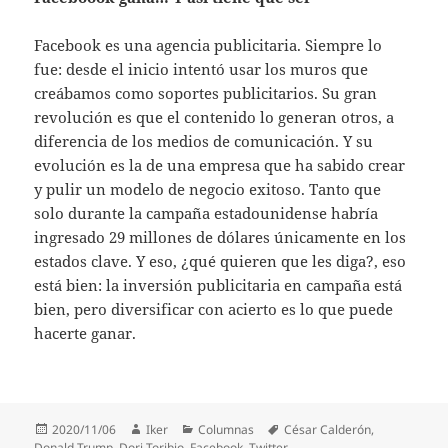
Facebook es una agencia publicitaria. Siempre lo
fue: desde el inicio intentó usar los muros que
creábamos como soportes publicitarios. Su gran
revolución es que el contenido lo generan otros, a
diferencia de los medios de comunicación. Y su
evolución es la de una empresa que ha sabido crear
y pulir un modelo de negocio exitoso. Tanto que
solo durante la campaña estadounidense habría
ingresado 29 millones de dólares únicamente en los
estados clave. Y eso, ¿qué quieren que les diga?, eso
está bien: la inversión publicitaria en campaña está
bien, pero diversificar con acierto es lo que puede
hacerte ganar.
Publicado
Autor
Categorías
Etiquetas
2020/11/06
Iker
Columnas
César Calderón
,
el
Donald Trump
,
Dori Toribio
,
Facebook
,
Twitter