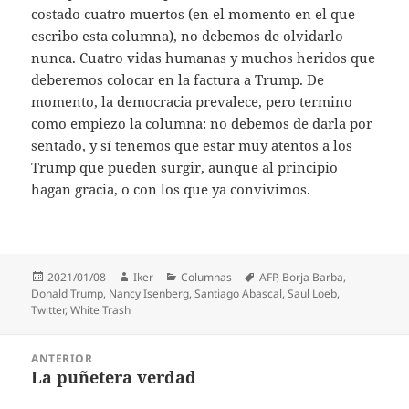
costado cuatro muertos (en el momento en el que
escribo esta columna), no debemos de olvidarlo
nunca. Cuatro vidas humanas y muchos heridos que
deberemos colocar en la factura a Trump. De
momento, la democracia prevalece, pero termino
como empiezo la columna: no debemos de darla por
sentado, y sí tenemos que estar muy atentos a los
Trump que pueden surgir, aunque al principio
hagan gracia, o con los que ya convivimos.
Publicado
Autor
Categorías
Etiquetas
2021/01/08
Iker
Columnas
AFP
,
Borja Barba
,
el
Donald Trump
,
Nancy Isenberg
,
Santiago Abascal
,
Saul Loeb
,
Twitter
,
White Trash
Navegación
ANTERIOR
de
La puñetera verdad
Entrada
entradas
anterior: