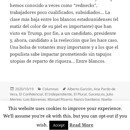
hemos conocido a veces como “rednecks”,
trabajadores poco cualificados, subsidiados… La
clase más baja entre los blancos estadounidenses (el
matiz del color de su piel es importante) que han
visto en Trump, por fin, a un candidato, presidente
y, ahora, candidato a la reelección que les hace caso.
Una bolsa de votantes muy importante y a los que el
populista sabe impactar prometiendo sin tapujos
utopías de reparto de riqueza… Entre blancos.
Publicado
Categorías
Etiquetas
2020/10/19
Columnas
Alberto Garzón
,
Ana Pardo de
el
Vera
,
El Confidencial
,
El Independiente
,
El Plural
,
Gaceta.es
,
Julio
Merino
,
Luis Bárcenas
,
Manuel Pizarro
,
Nancy Isenberg
,
Noelia
Adánez
,
Pablo Casado
,
Pablo Iglesias
,
Pío Moa
,
Twitter
,
Vox
,
White
This website uses cookies to improve your experience.
Trash
,
Wikipedia
We'll assume you're ok with this, but you can opt-out if you
wish.
Read More
Accept
Funciona gracias a WordPress