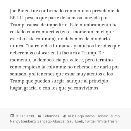
Joe Biden fue confirmado como nuevo presidente de
EE.UU. pese a que parte de la masa lanzada por
Trump tratase de impedirlo. Este nombramiento ha
costado cuatro muertos (en el momento en el que
escribo esta columna), no debemos de olvidarlo
nunca. Cuatro vidas humanas y muchos heridos que
deberemos colocar en la factura a Trump. De
momento, la democracia prevalece, pero termino
como empiezo la columna: no debemos de darla por
sentado, y sí tenemos que estar muy atentos a los
Trump que pueden surgir, aunque al principio
hagan gracia, o con los que ya convivimos.
Publicado
Categorías
Etiquetas
2021/01/08
Columnas
AFP
,
Borja Barba
,
Donald Trump
,
el
Nancy Isenberg
,
Santiago Abascal
,
Saul Loeb
,
Twitter
,
White Trash