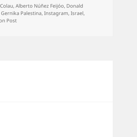
uetas
 Colau
,
Alberto Núñez Feijóo
,
Donald
,
Gernika Palestina
,
Instagram
,
Israel
,
on Post