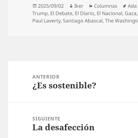
Publicado
Autor
Categorías
Etiq
2025/09/02
Iker
Columnas
Ada
el
Trump
,
El Debate
,
El Diario
,
El Nacional
,
Gaza
Paul Laverty
,
Santiago Abascal
,
The Washingt
Navegación
de
ANTERIOR
¿Es sostenible?
entradas
Entrada
anterior:
SIGUIENTE
La desafección
Entrada
siguiente: