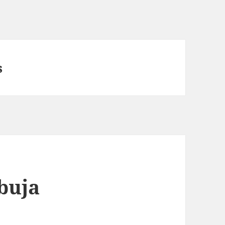
s
buja