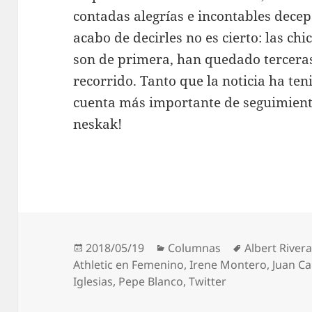
contadas alegrías e incontables decep
acabo de decirles no es cierto: las chi
son de primera, han quedado terceras
recorrido. Tanto que la noticia ha ten
cuenta más importante de seguimiento
neskak!
Publicado
Categorías
Etiquetas
2018/05/19
Columnas
Albert River
el
Athletic en Femenino
,
Irene Montero
,
Juan C
Iglesias
,
Pepe Blanco
,
Twitter