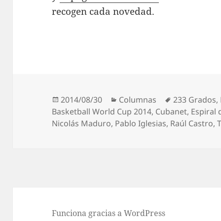
recogen cada novedad.
Publicado
Categorías
Etiquetas
2014/08/30
Columnas
233 Grados
,
el
Basketball World Cup 2014
,
Cubanet
,
Espiral 
Nicolás Maduro
,
Pablo Iglesias
,
Raúl Castro
,
Funciona gracias a WordPress