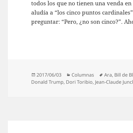
todos los que no tienen una venda en
aludía a “los cinco puntos cardinales”
preguntar: “Pero, ¿no son cinco?”. Ah
Publicado
Categorías
Etiquetas
2017/06/03
Columnas
Ara
,
Bill de B
el
Donald Trump
,
Dori Toribio
,
Jean-Claude Junc