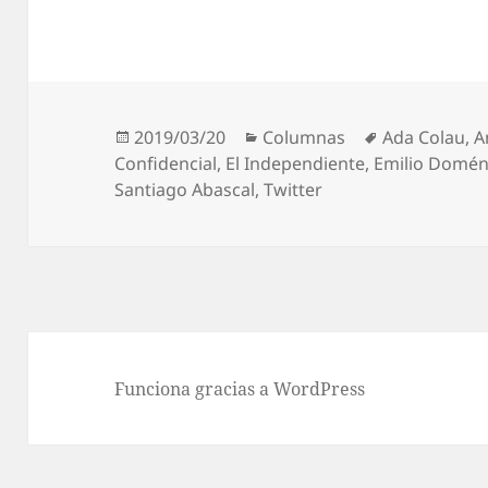
Publicado
Categorías
Etiquetas
2019/03/20
Columnas
Ada Colau
,
A
el
Confidencial
,
El Independiente
,
Emilio Domé
Santiago Abascal
,
Twitter
Funciona gracias a WordPress