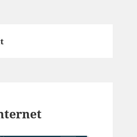
t
nternet