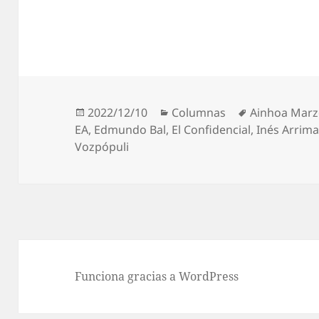
Publicado
Categorías
Etiquetas
2022/12/10
Columnas
Ainhoa Marz
el
EA
,
Edmundo Bal
,
El Confidencial
,
Inés Arrim
Vozpópuli
Funciona gracias a WordPress