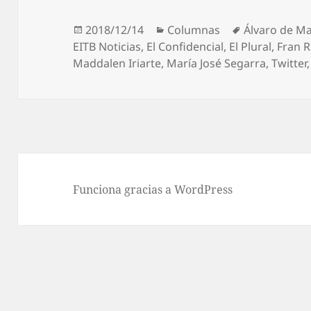
Publicado
Categorías
Etiquetas
2018/12/14
Columnas
Álvaro de Ma
el
EITB Noticias
,
El Confidencial
,
El Plural
,
Fran R
Maddalen Iriarte
,
María José Segarra
,
Twitter
Funciona gracias a WordPress