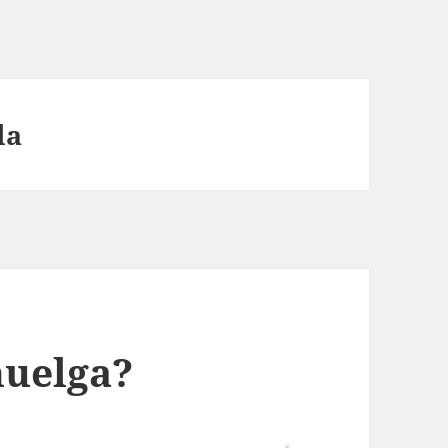
la
huelga?