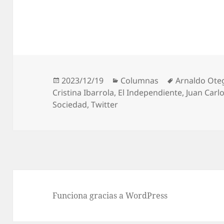
Publicado
Categorías
Etiquetas
2023/12/19
Columnas
Arnaldo Ote
el
Cristina Ibarrola
,
El Independiente
,
Juan Car
Sociedad
,
Twitter
Funciona gracias a WordPress