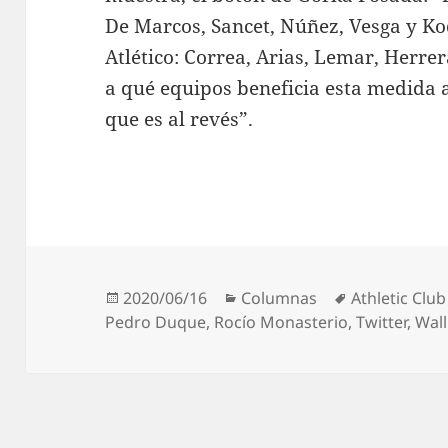
De Marcos, Sancet, Núñez, Vesga y Ko
Atlético: Correa, Arias, Lemar, Herrer
a qué equipos beneficia esta medida 
que es al revés”.
Publicado
Categorías
Etiquetas
2020/06/16
Columnas
Athletic Club
el
Pedro Duque
,
Rocío Monasterio
,
Twitter
,
Wall