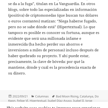
se da a la fuga”, titulan en La Vanguardia. En otros
blogs, sobre todo las especializadas en información
(positiva) de criptomonedas (que buscan tus dólares
o euros contantes) matizan: “Niega haberse fugado,
pero no se sabe dónde está” (Hipertextual). Lo que
tampoco es posible es conocer su fortuna, aunque es
evidente que será una millonada infame e
inmerecida (ha hecho perder sus ahorros e
inversiones a miles de personas) incluso después de
haber quebrado su proyecto. Y ahí puede estar,
precisamente, la clave de bóveda: por qué la
mantiene, dónde y cuál es la procedencia exacta de
su dinero.
Publicado
Categorías
Etiquetas
2022/09/21
Columnas
Bad Moon Rising
,
Catalunya
,
Do
el
Kwon
,
Felipe VI
,
Hipertextual
,
Isabel Díaz Ayuso
,
Isabel II
,
Jorge
Martínez
,
Juan Carlos I
,
Juanma Moreno
,
La Vanguardia
,
Luna
,