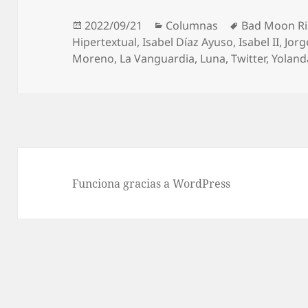
Publicado
Categorías
Etiquetas
2022/09/21
Columnas
Bad Moon Ri
el
Hipertextual
,
Isabel Díaz Ayuso
,
Isabel II
,
Jorg
Moreno
,
La Vanguardia
,
Luna
,
Twitter
,
Yoland
Funciona gracias a WordPress