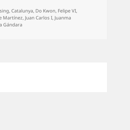
sing
,
Catalunya
,
Do Kwon
,
Felipe VI
,
e Martínez
,
Juan Carlos I
,
Juanma
a Gándara