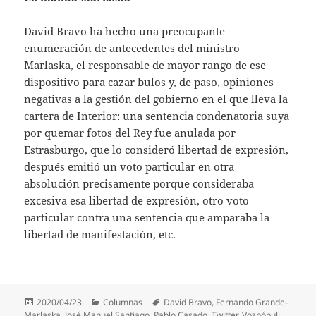
David Bravo ha hecho una preocupante
enumeración de antecedentes del ministro
Marlaska, el responsable de mayor rango de ese
dispositivo para cazar bulos y, de paso, opiniones
negativas a la gestión del gobierno en el que lleva la
cartera de Interior: una sentencia condenatoria suya
por quemar fotos del Rey fue anulada por
Estrasburgo, que lo consideró libertad de expresión,
después emitió un voto particular en otra
absolución precisamente porque consideraba
excesiva esa libertad de expresión, otro voto
particular contra una sentencia que amparaba la
libertad de manifestación, etc.
Publicado
Categorías
Etiquetas
2020/04/23
Columnas
David Bravo
,
Fernando Grande-
el
Marlaska
,
José Manuel Santiago
,
Pablo Casado
,
Twitter
,
Vozpópuli