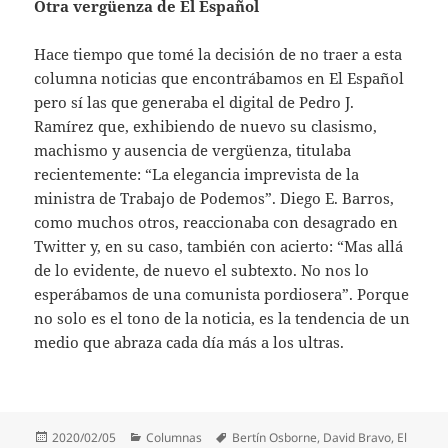
Otra vergüenza de El Español
Hace tiempo que tomé la decisión de no traer a esta
columna noticias que encontrábamos en El Español
pero sí las que generaba el digital de Pedro J.
Ramírez que, exhibiendo de nuevo su clasismo,
machismo y ausencia de vergüenza, titulaba
recientemente: “La elegancia imprevista de la
ministra de Trabajo de Podemos”. Diego E. Barros,
como muchos otros, reaccionaba con desagrado en
Twitter y, en su caso, también con acierto: “Mas allá
de lo evidente, de nuevo el subtexto. No nos lo
esperábamos de una comunista pordiosera”. Porque
no solo es el tono de la noticia, es la tendencia de un
medio que abraza cada día más a los ultras.
Publicado
Categorías
Etiquetas
2020/02/05
Columnas
Bertín Osborne
,
David Bravo
,
El