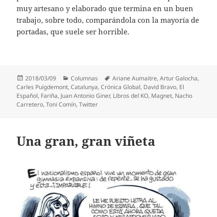
muy artesano y elaborado que termina en un buen
trabajo, sobre todo, comparándola con la mayoría de
portadas, que suele ser horrible.
Publicado
Categorías
Etiquetas
2018/03/09
Columnas
Ariane Aumaitre
,
Artur Galocha
,
el
Carles Puigdemont
,
Catalunya
,
Crónica Global
,
David Bravo
,
El
Español
,
Fariña
,
Juan Antonio Giner
,
Libros del KO
,
Magnet
,
Nacho
Carretero
,
Toni Comín
,
Twitter
Una gran, gran viñeta