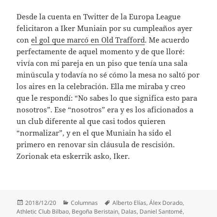
Desde la cuenta en Twitter de la Europa League
felicitaron a Iker Muniain por su cumpleaños ayer
con
el gol que marcó en Old Trafford
. Me acuerdo
perfectamente de aquel momento y de que lloré:
vivía con mi pareja en un piso que tenía una sala
minúscula y todavía no sé cómo la mesa no saltó por
los aires en la celebración. Ella me miraba y creo
que le respondí: “No sabes lo que significa esto para
nosotros”. Ese “nosotros” era y es los aficionados a
un club diferente al que casi todos quieren
“normalizar”, y en el que Muniain ha sido el
primero en renovar sin cláusula de rescisión.
Zorionak eta eskerrik asko, Iker.
Publicado
Categorías
Etiquetas
2018/12/20
Columnas
Alberto Elías
,
Álex Dorado
,
el
Athletic Club Bilbao
,
Begoña Beristain
,
Dalas
,
Daniel Santomé
,