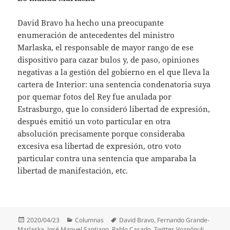
David Bravo ha hecho una preocupante
enumeración de antecedentes del ministro
Marlaska, el responsable de mayor rango de ese
dispositivo para cazar bulos y, de paso, opiniones
negativas a la gestión del gobierno en el que lleva la
cartera de Interior: una sentencia condenatoria suya
por quemar fotos del Rey fue anulada por
Estrasburgo, que lo consideró libertad de expresión,
después emitió un voto particular en otra
absolución precisamente porque consideraba
excesiva esa libertad de expresión, otro voto
particular contra una sentencia que amparaba la
libertad de manifestación, etc.
Publicado
Categorías
Etiquetas
2020/04/23
Columnas
David Bravo
,
Fernando Grande-
el
Marlaska
,
José Manuel Santiago
,
Pablo Casado
,
Twitter
,
Vozpópuli