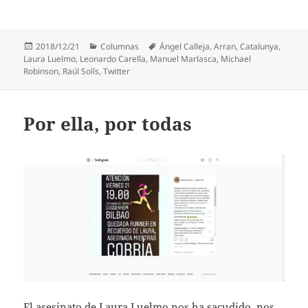
Publicado
Categorías
Etiquetas
2018/12/21
Columnas
Ángel Calleja
,
Arran
,
Catalunya
,
el
Laura Luelmo
,
Leonardo Carella
,
Manuel Marlasca
,
Michael
Robinson
,
Raúl Solís
,
Twitter
Por ella, por todas
El asesinato de Laura Luelmo nos ha sacudido, nos