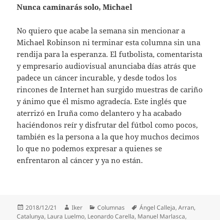
Nunca caminarás solo, Michael
No quiero que acabe la semana sin mencionar a
Michael Robinson ni terminar esta columna sin una
rendija para la esperanza. El futbolista, comentarista
y empresario audiovisual anunciaba días atrás que
padece un cáncer incurable, y desde todos los
rincones de Internet han surgido muestras de cariño
y ánimo que él mismo agradecía. Este inglés que
aterrizó en Iruña como delantero y ha acabado
haciéndonos reír y disfrutar del fútbol como pocos,
también es la persona a la que hoy muchos decimos
lo que no podemos expresar a quienes se
enfrentaron al cáncer y ya no están.
Publicado
Autor
Categorías
Etiquetas
2018/12/21
Iker
Columnas
Ángel Calleja
,
Arran
,
el
Catalunya
,
Laura Luelmo
,
Leonardo Carella
,
Manuel Marlasca
,