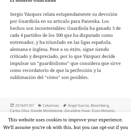
El modelo Guardiola
Sergio Vázquez relata estupendamente su devoción
por Guardiola en su artículo para Panenka. Los
hechos son incontestables: Guardiola ha ganado 3 de
cada 4 partidos de los 500 que ha disputado como
entrenador, y ha triunfado en las ligas española,
alemana e inglesa. Pese a su éxito, sigue siendo
criticado y despreciado, por lo que Vázquez decide
impulsar un “guardiolismo” que considera que sirve
como recordatorio de que la perfección y la
sublimación del “cómo” son posibles.
Publicado
Categorías
Etiquetas
2018/01/07
Columnas
Ángel García
,
Bloomberg
,
el
Carlos Sliva
,
Davide Monteleone
,
Geraldine Hope
,
Ícaro Moyano
,
Panenka
,
Pep Guardiola
,
Pepe Oneto
,
Pilar Carracelas
,
Sergio
This website uses cookies to improve your experience.
Vázquez
,
Silicon Valley
,
Starbucks
,
The New Yorker
,
Twitter
We'll assume you're ok with this, but you can opt-out if you