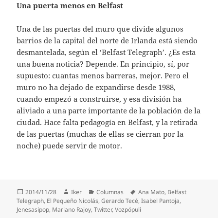
Una puerta menos en Belfast
Una de las puertas del muro que divide algunos
barrios de la capital del norte de Irlanda está siendo
desmantelada, según el ‘Belfast Telegraph’. ¿Es esta
una buena noticia? Depende. En principio, sí, por
supuesto: cuantas menos barreras, mejor. Pero el
muro no ha dejado de expandirse desde 1988,
cuando empezó a construirse, y esa división ha
aliviado a una parte importante de la población de la
ciudad. Hace falta pedagogía en Belfast, y la retirada
de las puertas (muchas de ellas se cierran por la
noche) puede servir de motor.
Publicado
Autor
Categorías
Etiquetas
2014/11/28
Iker
Columnas
Ana Mato
,
Belfast
el
Telegraph
,
El Pequeño Nicolás
,
Gerardo Tecé
,
Isabel Pantoja
,
Jenesasipop
,
Mariano Rajoy
,
Twitter
,
Vozpópuli